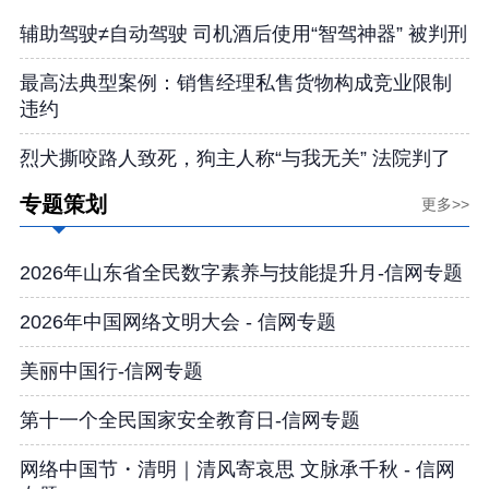
辅助驾驶≠自动驾驶 司机酒后使用“智驾神器” 被判刑
最高法典型案例：销售经理私售货物构成竞业限制
违约
烈犬撕咬路人致死，狗主人称“与我无关” 法院判了
专题策划
更多>>
2026年山东省全民数字素养与技能提升月-信网专题
2026年中国网络文明大会 - 信网专题
美丽中国行-信网专题
第十一个全民国家安全教育日-信网专题
网络中国节・清明｜清风寄哀思 文脉承千秋 - 信网