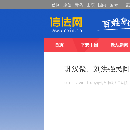
信网
原创
青岛
山东
国内
国际
党
首页
平安中国
政法新闻
巩汉聚、刘洪强民间
2019-12-20
山东省青岛市中级人民法院 （2