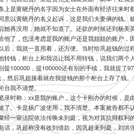
条上是黄晓丹的名字因为女士在外面有经济往来时
同意以黄晓丹的名义起诉，这是我们夫妻俩的钱。杨
后她再没用，她就不知道了。还款的时候还到杨美
给他了，也没考虑是我的账户还是我姐姐的账户，
以后，我就一直用着，还方便。当时给巩超钱的过
他转钱，柜台上和我说让我不用转钱，说我们两个
100000，提100000还有别的手续，我就提了9
000元，然后巩超接着就在我提钱的那个柜台上存了钱
柜台我不清楚。
笔录时称：xx是我的账户，这个卡刚办的时候，是
波了。卡是杨广波使用，我不清楚。本案被告都不
聚经一审法院依法传唤未到庭，视为对其抗辩权利
电话，巩超称没有收到借款，因巩超未到庭，刘洪