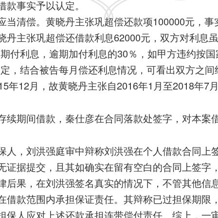
借款事实予以认定。
应当清偿。黄晓丹主张巩超偿还款项100000元，
晓丹主张巩超偿还借款利息62000元，双方对利息
期付利息，逾期加付利息的30％，如甲方违约按国家
约定，结合被告每月偿还利息情况，可看出双方之间约
5年12月，故黄晓丹主张自2016年1月至2018年7
存续期间借款，秦仕彦在合同落款处签字，对本案
保人，刘洪强庭审中辩称刘洪强在个人借款合同上
无证据提交，且其如确实在留有空白的合同上签字
律后果，在刘洪强签名真实的情况下，不管其他信
在借款范围内承担保证责任。其辩称已过担保期限
担保人应对上述还款承担连带偿付责任。综上，一