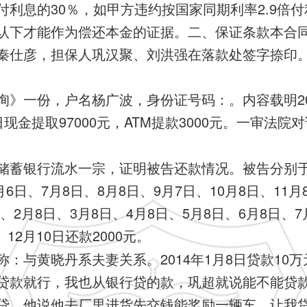
利息的30％，如甲方违约按国家同期利率2.9倍
认下才能作为偿还本金的证据。二、保证条款本合
秦仕彦，担保人巩汉聚、刘洪强在落款处签字捺印
询》一份，户名杨广波，身份证号码：。内容载明20
月9日现金提取97000元，ATM提款3000元。一审
蓄银行流水一宗，证明被告还款情况。被告分别于20
6日、7月8日、8月8日、9月7日、10月8日、11月8
日、2月8日、3月8日、4月8日、5月8日、6月8日、7
、12月10日还款2000元。
：与黄晓丹系夫妻关系。2014年1月8日贷款10
贷款就行，我也从银行贷的款，巩超就说能不能贷
贷，他说他去厂里进货先交钱能奖励一辆车，让我