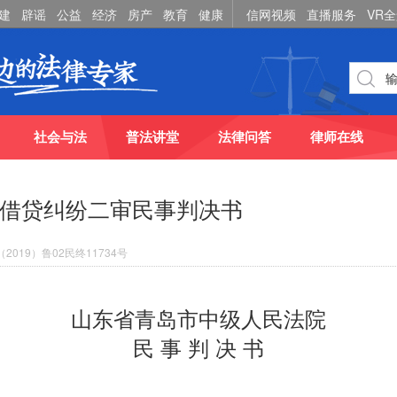
建
辟谣
公益
经济
房产
教育
健康
信网视频
直播服务
VR
社会与法
普法讲堂
法律问答
律师在线
借贷纠纷二审民事判决书
019）鲁02民终11734号
山东省青岛市中级人民法院
民 事 判 决 书